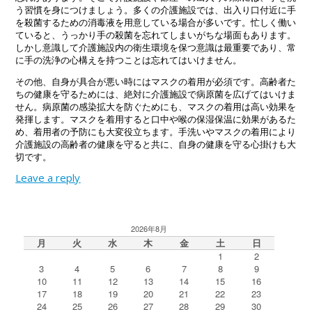
う習慣を身につけましょう。多くの介護施設では、出入り口付近に手
を殺菌するための消毒液を用意している場合が多いです。忙しく働い
ていると、うっかり手の殺菌を忘れてしまいがちな場面もあります。
しかし意識して介護施設内の衛生環境を保つ意識は最重要であり、常
に手の洗浄の心構えを持つことは忘れてはいけません。
その他、自身が具合が悪い時にはマスクの着用が必須です。高齢者た
ちの健康を守るためには、絶対に介護施設で病原菌を広げてはいけま
せん。病原菌の感染拡大を防ぐためにも、マスクの着用は高い効果を
発揮します。マスクを着用すると口中や喉の保湿保温に効果があるた
め、着用者の予防にも大変役立ちます。手洗いやマスクの着用により
介護施設の高齢者の健康を守ると共に、自身の健康を守る心掛けも大
切です。
Leave a reply
2026年8月
月
火
水
木
金
土
日
1
2
3
4
5
6
7
8
9
10
11
12
13
14
15
16
17
18
19
20
21
22
23
24
25
26
27
28
29
30