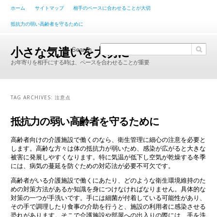
Main menu
ホーム
サイトマップ
相手のペースに合わせることが大切
Skip to primary content
Skip to secondary content
抵抗力の弱い高齢者を守るために
小さな気遣いを大切に
Search
お年寄りを相手にする時は、ペースを合わせることが重要
TAG ARCHIVES:
注意点
抵抗力の弱い高齢者を守るために
高齢者向けの介護施設で働くのなら、衛生管理に細心の注意を必要と
します。高齢な方々は体の抵抗力が弱いため、感染が広がると大きな
被害に発展しやすくなります。特に気温が低下し空気が乾燥する冬季
には、病気の蔓延を防ぐための対応法が必要不可欠です。
高齢者がいる介護施設で働くにあたり、どのような衛生環境維持のた
めの対策方法があるか知識を身につけなければなりません。具体的な
対策の一つが手洗いです。手には細菌が付着している可能性があり、
その手で調理したり食事の介助を行うと、施設の利用者に感染させる
恐れがあります。そこで介護施設や部屋への出入りの際には、手を洗